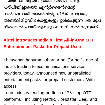
ടെൽകോ ആയി എയർടെൽ മാറുന്നു.
പരിധിയില്ലാത്തെ എന്റർടൈൻമെന്റ്
നൽകാനായി അൺലിമിറ്റഡ് 5ജി ഡാറ്റയും
അൺലിമിറ്റഡ് കോളുകളും ഉൾപ്പെടുന്ന 598 രൂപ
നിരക്കിൽ പായ്ക്കുകളും കമ്പനി നൽകുന്നുണ്ട്.
Airtel introduces India’s First All-in-One OTT
Entertainment Packs for Prepaid Users
Thiruvananthapuram: Bharti Airtel (“Airtel”), one of
India’s leading telecommunications service
providers, today, announced new unparalleled
entertainment packs for prepaid customers. With
access
to an industry-leading portfolio of 25+ top OTT
platforms—including Netflix, JioHotstar, Zee5 and